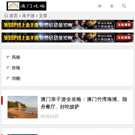
首页
亲子游
文章
风格
价格
功能
澳门亲子游全攻略：澳门竹湾海滩、陆
舟餐厅、好吃披萨
03月22日