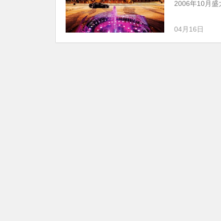
2006年10月盛
04月16日