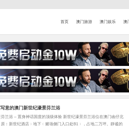
首页
澳门旅游
澳门娱乐
澳
适写意的澳门新世纪濠景芬兰浴
芬兰浴 – 置身神话国度的顶级体验 新世纪濠景芬兰浴位在澳门凼仔北
﹙原︰新世纪酒店﹚地下﹙赌场侧门入口处B1﹚，占地二万坪。静谧的