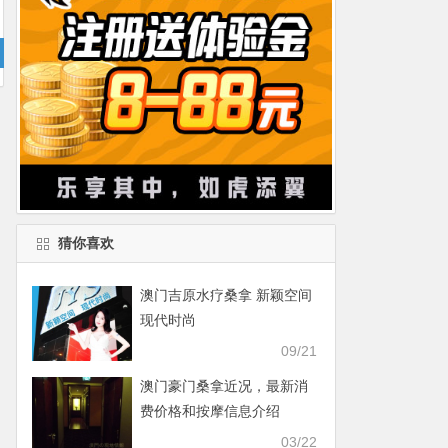
猜你喜欢
澳门吉原水疗桑拿 新颖空间
现代时尚
09/21
澳门豪门桑拿近况，最新消
费价格和按摩信息介绍
03/22