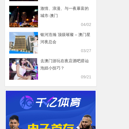
激情、浪漫、与一夜暴富的
城市-澳门
04/02
银河浩瀚 顶级璀璨 – 澳门星
河夜总会
03/27
去澳门游玩在夜店酒吧搭讪
泡妞小技巧？
09/21