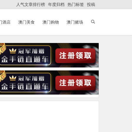
人气文章排行榜
年度归档
热门标签
投稿
门酒店
澳门美食
澳门购物
澳门赌场