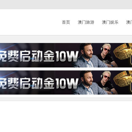
首页
澳门旅游
澳门娱乐
澳