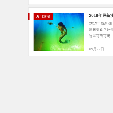
2019年最
澳门旅游
2019年最新
建筑美食？还
这些可看可玩，
09月22日