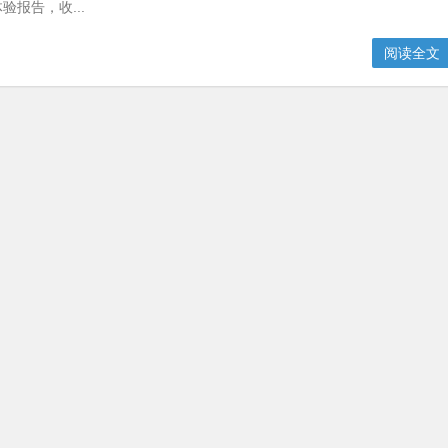
验报告，收...
阅读全文