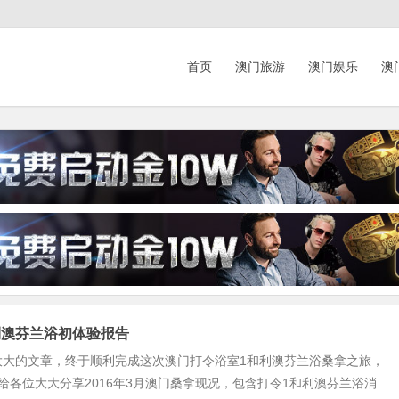
首页
澳门旅游
澳门娱乐
澳
利澳芬兰浴初体验报告
的文章，终于顺利完成这次澳门打令浴室1和利澳芬兰浴桑拿之旅，
给各位大大分享2016年3月澳门桑拿现况，包含打令1和利澳芬兰浴消