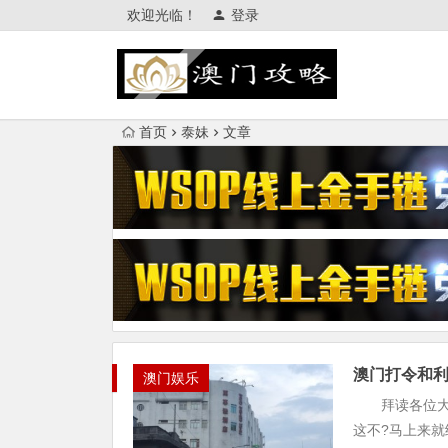
欢迎光临！
登录
首页
泰妹
文章
澳门打令和
澳门娱乐
拜读各位大大
这不?马上来就