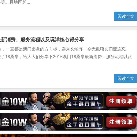
等。且地区邻...
阅读全文
最新消费、服务流程以及玩洋妞心得分享
，一直都是澳门桑拿的方向标，选秀长蛇阵，令无数狼友们流连忘
了18桑拿，给大大们分享下2016澳门18桑拿最新消费、服务流程以及
阅读全文