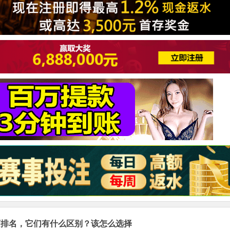
店排名，它们有什么区别？该怎么选择