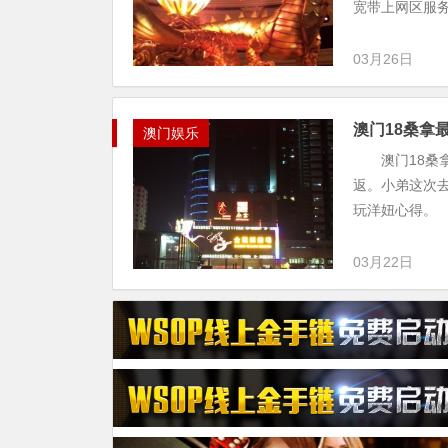
宽带上网区服务
03月26日
澳门18桑拿
澳门娱乐
澳门18桑拿
返。小弟这次去
玩洋妞心得。
03月22日