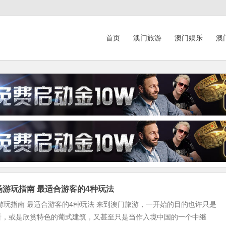
首页
澳门旅游
澳门娱乐
澳
赌场游玩指南 最适合游客的4种玩法
场游玩指南 最适合游客的4种玩法 来到澳门旅游，一开始的目的也许只是
看，或是欣赏特色的葡式建筑，又甚至只是当作入境中国的一个中继