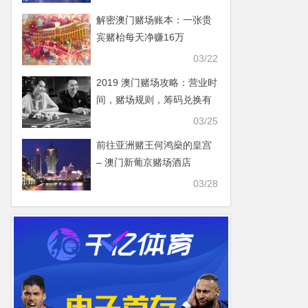
解密澳门赌场账本：一张贵
宾赌枱每天净赚16万
03/22
2019 澳门赌场攻略：营业时
间，赌场规则，筹码兑换有
哪些赌场
03/25
前往亚洲赌王何鸿燊的皇宫
– 澳门新葡京赌场酒店
03/28