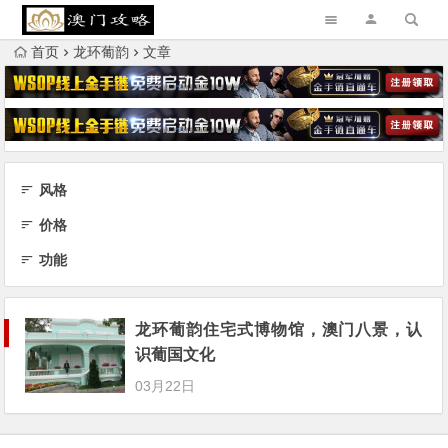
首页
龙环葡韵
文章
风格
价格
功能
龙环葡韵住宅式博物馆，澳门八景，认
识葡国文化
03月22日