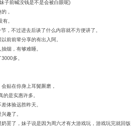
在妹子前喊没钱是不是会被白眼呢)
的 。
没有。
P一节，不过进去后谈了什么内容就不方便讲了。
跟以前前辈分享的有出入阿。
人抽烟，有够难睡。
000多。
，会贴在你身上耳鬓厮磨，
X，真的是实惠许多。
不差体验远胜昨天。
没兴趣了。
摸奶罢了，妹子说是因为周六才有大游戏玩，游戏玩完就回饭