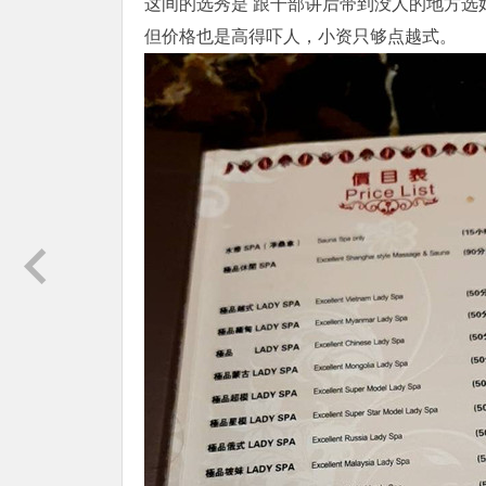
这间的选秀是 跟干部讲后带到没人的地方选
但价格也是高得吓人，小资只够点越式。