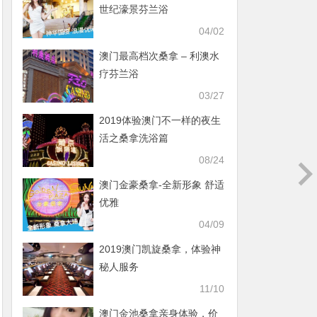
世纪濠景芬兰浴
04/02
澳门最高档次桑拿 – 利澳水
疗芬兰浴
03/27
2019体验澳门不一样的夜生
活之桑拿洗浴篇
08/24
澳门金豪桑拿-全新形象 舒适
优雅
04/09
2019澳门凯旋桑拿，体验神
秘人服务
11/10
澳门金池桑拿亲身体验，价