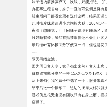
妹子进场前推荐双飞，没钱，只能拒绝。 (
办正事过程省略，妹子一直装可爱倒是挺有趣
结束后问干部没套票有送什么吗，结果回说 
此时按摩妹邀请进小房间按大腿，288MO
夜深了想睡觉，问了问妹子说没有睡眠区，
只好睡躺椅，虽然有贴禁烟但还不会阻止客
最后结帐有比帐面数字便宜一点，但也是花了3
----
隔天再闯金池，
因为周日客人少，妹子都出来勾引客人上房
价格跟前辈分享的一样 15XX-17XX-19X
从上来勾引我的妹子中选了一个，服务果真
结束后送一个按摩工，这边的按摩大姊我就
游戏倒是很无趣没有团吹只有在身上磨，摸
店睡了。