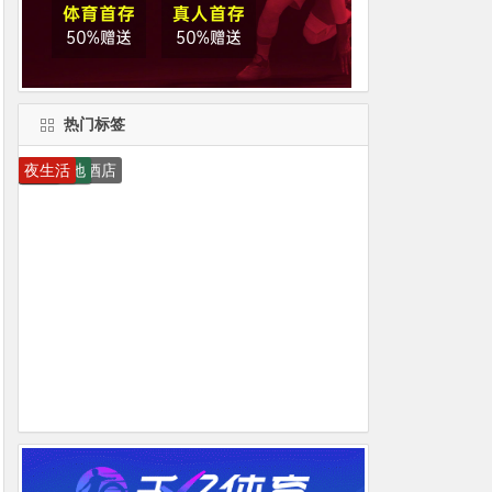
热门标签
文华东方酒店
去去妹
小吃
威尼斯人
澳门赌场
18桑拿
银河酒店
新葡京
荷官
桑拿
澳门银河
金池桑拿
葡京酒店
夜总会
打令浴室
赌场
金龙酒店
新濠天地
澳门
夜生活