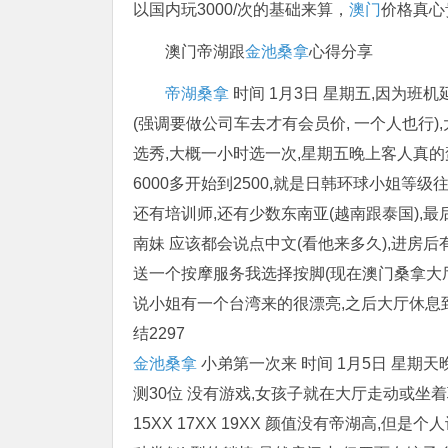
以国内玩3000/次的基础来算，
澳门
价格真心
澳门帝湖跟
金池桑拿
心得分享
帝湖桑拿
时间 1月3日 星期五,因为班
(强调要做公司车去才有会员价, 一个人也行
选秀,大概一小时选一次,星期五晚上客人真的
6000多开始到2500,就是日韩环球小姐等级
还有培训师,还有少数东南亚(越南跟泰国),最
南妹 应该都会说点中文(看他来多久),进房
送一个按摩服务我选择按脚(现在澳门桑拿大厅
说小姐有一个台湾来的很漂亮,之后大厅休息到
结2297
金池桑拿
小弟第一次来 时间 1月5日 星期
测30位 没有游戏,女孩子就在大厅走动或坐
15XX 17XX 19XX 颜值没有帝湖高,但是