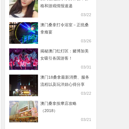
格和游戏情报速递
03/22
澳门桑拿打令浴室－正统桑
拿飨宴
03/26
揭秘澳门红灯区：赌博加美
女吸引各国游客！
03/31
澳门18桑拿最新消费、服务
流程以及玩洋妞心得分享
03/22
澳门桑拿按摩店攻略
（2018）
03/21