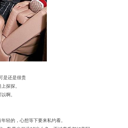
爽可是还是很贵
楼上探探。
可以啊。
有年轻的，心想等下要来私约看。