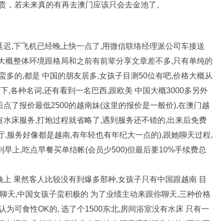
贵，若未来真的有再去澳门应该只会去金池了。
机延迟,下飞机已经晚上快一点了,用微信联络经理派公司车接送
),大概整体环境跟格局和之前有前辈分享文章差不多,只有单纯的
蛮多的,都是 中国的朋友居多,女孩子目测50位有吧,价格大概从
往下,各种名词,还有看到一名巴西,跟欧美 中国大概3000多另外
后点了报价最低2500的越南妹(这里的报价是一般价),在澳门越
后有水床服务,打炮过程就省略了,遇到服务还不错的,出来后免费
,服务好像都是越南,有年轻也有年纪大一点的),跟她聊天过程,
早上,吃点早餐买单结帐(会员少500)但最后要10%手续费总
天晚上 果然客人比较没有到爆多那种,女孩子只有中国跟越南 目
着聊天,中国女孩子蛮积极的 为了业绩主动来跟你聊天,三种价格
个人认为可食性OK的, 选了个1500东北,房间浴室没有水床 只有一