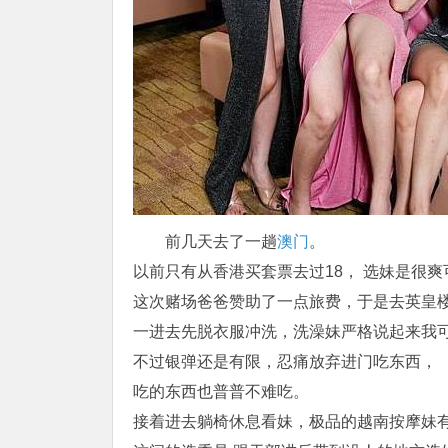
前几天去了一趟
澳门
。
以前只有从香港买套票去过18， 选妹是很
这次赌场爸爸赞助了一点旅费，于是去英皇
一进去先脱衣服冲洗，洗澡妹严格说起来我
不过银弹还是有限，忍痛放弃进门吃东西，
吃的东西也普普不难吃。
接着进去躺椅休息看妹，极品的越南按摩妹