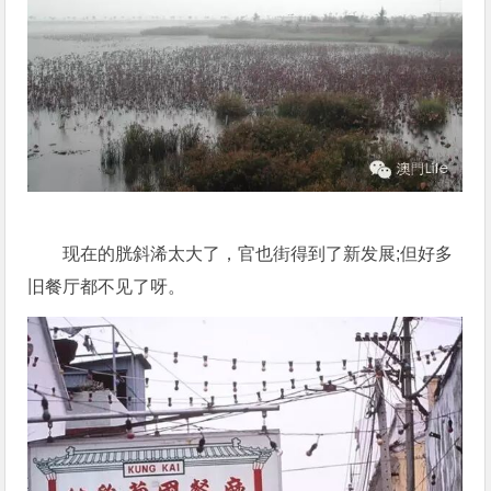
现在的胱斜浠太大了，官也街得到了新发展;但好多
旧餐厅都不见了呀。