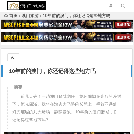
首页
澳门旅游
10年前的澳门，你还记得这些地方吗
A+
10年前的澳门，你还记得这些地方吗
摘要
前几天去了一趟澳门赌城凼仔，龙环葡韵在光影的映衬
下，流光四溢。我坐在海边大马路的长凳上，望着不远处，
灯光璀璨的几大赌场，静静发呆。10年前的澳门赌城，你
还记得这些地方吗?