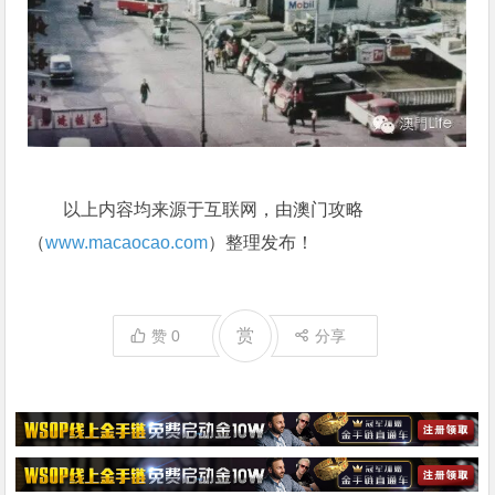
以上内容均来源于互联网，由澳门攻略
（
www.macaocao.com
）整理发布！
赏
赞
0
分享