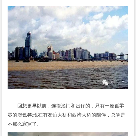
回想更早以前，连接澳门和凼仔的，只有一座孤零
零的澳氪笄;现在有友谊大桥和西湾大桥的陪伴，总算是
不那么寂寞了。