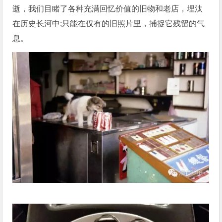
逝，我们目睹了各种充满回忆价值的旧物和老店，埋汰
在历史长河中;只能在仅有的旧照片里，捕捉它残留的气
息。