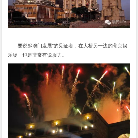
要说起澳门发展”的见证者，在大桥另一边的葡京娱
乐场，也是非常有说服力。