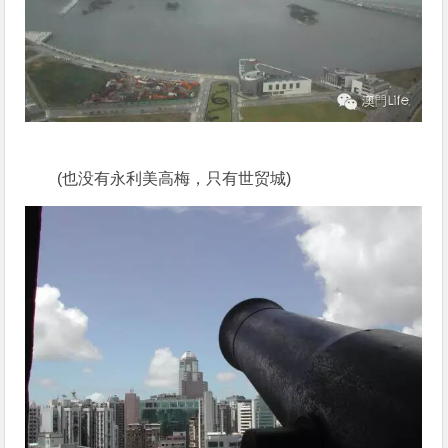
(也没有永利美高梅，只有世贸城)