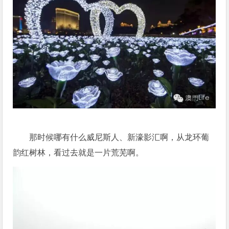
那时候哪有什么威尼斯人、新濠影汇啊，从龙环葡
韵红树林，看过去就是一片荒芜啊。