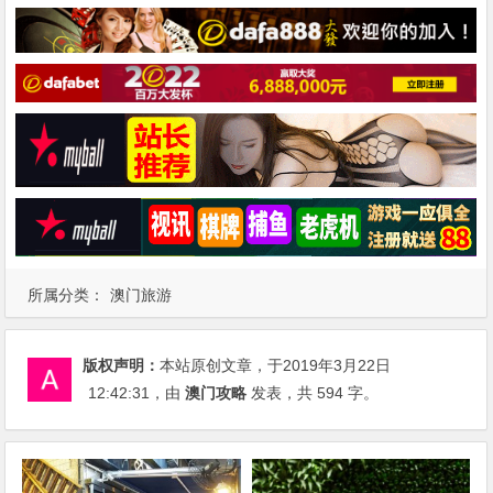
所属分类：
澳门旅游
版权声明：
本站原创文章，于2019年3月22日
12:42:31
，由
澳门攻略
发表，共 594 字。