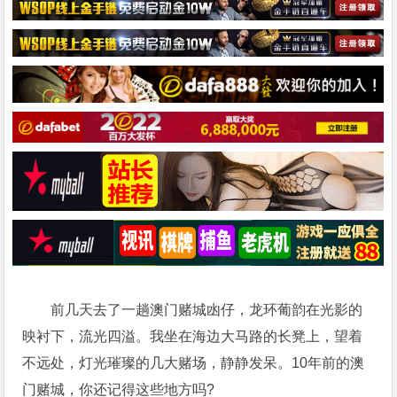
前几天去了一趟澳门赌城凼仔，龙环葡韵在光影的
映衬下，流光四溢。我坐在海边大马路的长凳上，望着
不远处，灯光璀璨的几大赌场，静静发呆。10年前的澳
门赌城，你还记得这些地方吗?