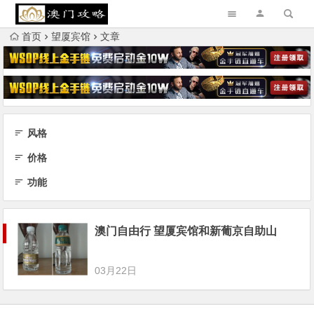
首页
望厦宾馆
文章
风格
价格
功能
澳门自由行 望厦宾馆和新葡京自助山
03月22日