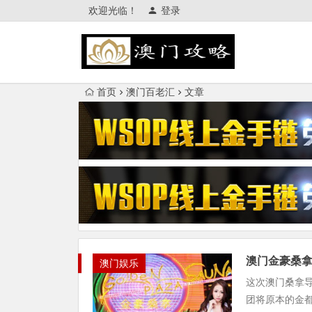
欢迎光临！
登录
首页
澳门百老汇
文章
澳门金豪桑拿
澳门娱乐
这次澳门桑拿导
团将原本的金