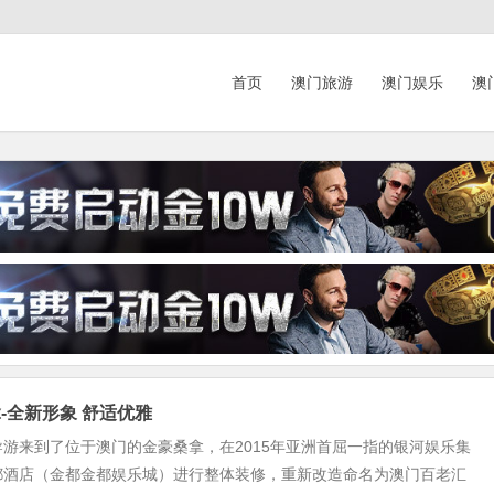
首页
澳门旅游
澳门娱乐
澳
-全新形象 舒适优雅
游来到了位于澳门的金豪桑拿，在2015年亚洲首屈一指的银河娱乐集
都酒店（金都金都娱乐城）进行整体装修，重新改造命名为澳门百老汇