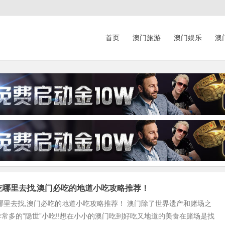
首页
澳门旅游
澳门娱乐
澳
小吃哪里去找,澳门必吃的地道小吃攻略推荐！
吃哪里去找,澳门必吃的地道小吃攻略推荐！ 澳门除了世界遗产和赌场之
常多的”隐世”小吃!!想在小小的澳门吃到好吃又地道的美食在赌场是找