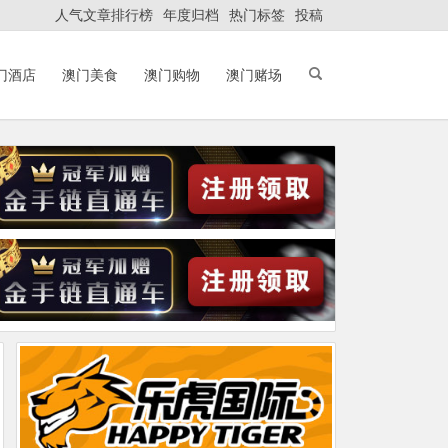
人气文章排行榜
年度归档
热门标签
投稿
门酒店
澳门美食
澳门购物
澳门赌场