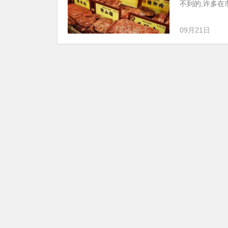
不到的,许多在
09月21日