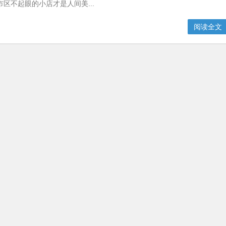
市区不起眼的小店才是人间美...
阅读全文