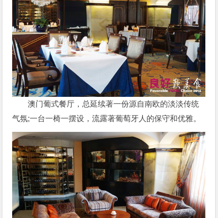
澳门葡式餐厅，总延续著一份源自南欧的淡淡传统
气氛;一台一椅一摆设，流露著葡萄牙人的保守和优雅。