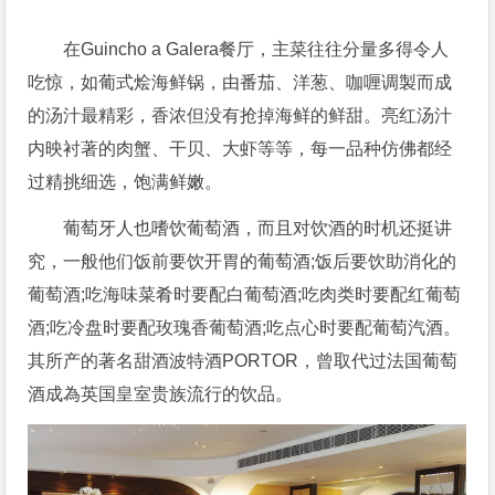
在Guincho a Galera餐厅，主菜往往分量多得令人
吃惊，如葡式烩海鲜锅，由番茄、洋葱、咖喱调製而成
的汤汁最精彩，香浓但没有抢掉海鲜的鲜甜。亮红汤汁
内映衬著的肉蟹、干贝、大虾等等，每一品种仿佛都经
过精挑细选，饱满鲜嫩。
葡萄牙人也嗜饮葡萄酒，而且对饮酒的时机还挺讲
究，一般他们饭前要饮开胃的葡萄酒;饭后要饮助消化的
葡萄酒;吃海味菜肴时要配白葡萄酒;吃肉类时要配红葡萄
酒;吃冷盘时要配玫瑰香葡萄酒;吃点心时要配葡萄汽酒。
其所产的著名甜酒波特酒PORTOR，曾取代过法国葡萄
酒成為英国皇室贵族流行的饮品。