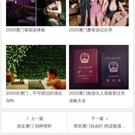
2020澳门泰国浴体验
2020澳门桑拿游记分享
2020在澳门，不可错过的顶尖
2020澳门旅游出入境最新过关
SPA
攻略大全
上一篇
下一篇
游走澳门 别样情怀
周末澳门自由行 闲适慢涌入心头