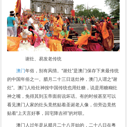
谢灶、易发老传统
澳门
年俗，别有风情。“谢灶”是澳门保存下来最传统
的中国年俗之一。腊月二十三日送灶神，澳门人谓之“谢
灶”。澳门人给灶神按中国传统也用灶糖，说是用糖糊灶
神之嘴，免得其到玉帝面前说坏话。有的时候甚至可以
看见澳门人家的灶头竟然贴着圣诞老人像，但旁边竟然
贴着“上天言好事，回宅降吉祥”的对联。
澳门人过年是从腊月二十八开始的，二十八日在粤