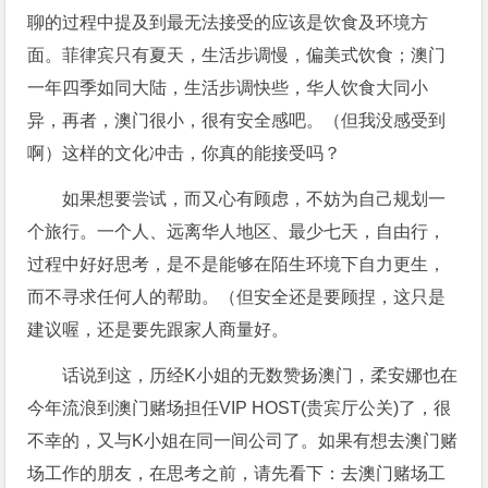
聊的过程中提及到最无法接受的应该是饮食及环境方
面。菲律宾只有夏天，生活步调慢，偏美式饮食；澳门
一年四季如同大陆，生活步调快些，华人饮食大同小
异，再者，澳门很小，很有安全感吧。（但我没感受到
啊）这样的文化冲击，你真的能接受吗？
如果想要尝试，而又心有顾虑，不妨为自己规划一
个旅行。一个人、远离华人地区、最少七天，自由行，
过程中好好思考，是不是能够在陌生环境下自力更生，
而不寻求任何人的帮助。（但安全还是要顾捏，这只是
建议喔，还是要先跟家人商量好。
话说到这，历经K小姐的无数赞扬澳门，柔安娜也在
今年流浪到澳门赌场担任VIP HOST(贵宾厅公关)了，很
不幸的，又与K小姐在同一间公司了。如果有想去澳门赌
场工作的朋友，在思考之前，请先看下：去澳门赌场工