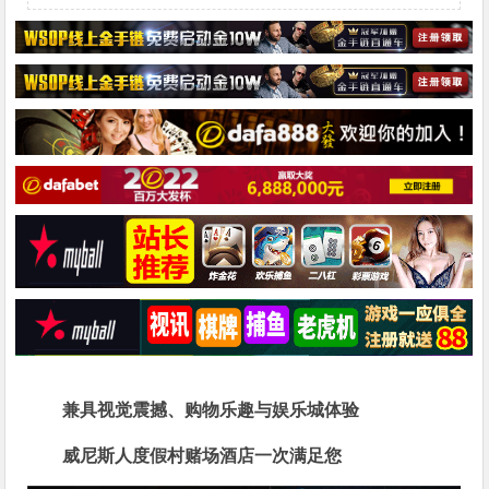
兼具视觉震撼、购物乐趣与娱乐城体验
威尼斯人度假村赌场酒店一次满足您