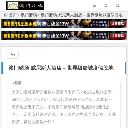
首页
澳门赌场
澳门赌场 威尼斯人酒店 – 世界级赌城度假胜地
A+
澳门赌场 威尼斯人酒店 – 世界级赌城度假胜地
摘要
大家知道威尼斯人度假村酒店有多大吗？他的占地相当于
56个足球场那么大耶，所以若要好好仔细的逛，就算花一
整天也是逛不完的。不过澳门赌场导游-雅媛来到澳门旅
游，一定要安排来这走跳一下，虽然这里观光客超多，人潮
拥挤，但还是值得一访！