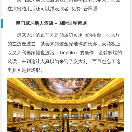
在演出结束后还可以跟表演者 ”免费” 合照喔！
澳门威尼斯人酒店 – 国际世界赌场
进来大厅的正前方是酒店Check in的柜台。往大厅
的左边走过去，就会来到这金光璀璨的长廊，天花板上
以义大利画家提也波洛（Tiepolo）的画作，金碧辉煌的
装璜，来到这让人真以为来到了义大利，而且也忘了这
里其实是赌场耶。