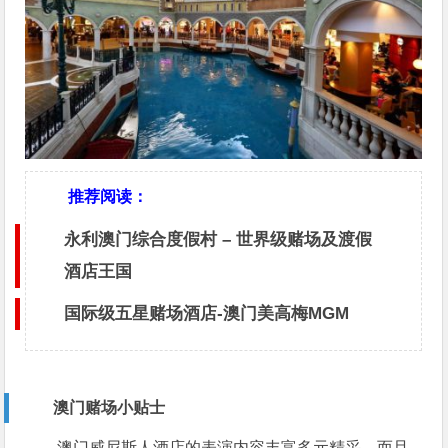
推荐阅读：
永利澳门综合度假村 – 世界级赌场及渡假
酒店王国
国际级五星赌场酒店-澳门美高梅MGM
澳门赌场小贴士
澳门威尼斯人酒店的表演内容丰富多元精采，而且