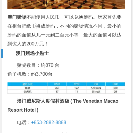
澳门赌场
不能使用人民币，可以兑换筹码。玩家首先要
在柜台把纸币换成筹码，不同的赌场情况不同，最小的
筹码的面值从几十元到二百元不等，最大的面值可以达
到惊人的200万元！
澳门赌场小贴士
赌桌数目：约870 台
角子机数：约3,700台
澳门威尼斯人度假村酒店 ( The Venetian Macao
Resort Hotel )
电话：
+853-2882-8888