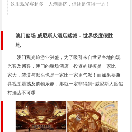
这里观光客超多，人潮拥挤，但还是值得一访！
澳门赌场 威尼斯人酒店赌城 – 世界级度假胜
地
澳门观光旅游业兴盛，为了吸引来自世界各地的观
光客及赌客，澳门的赌场酒店，投资的规模是一家比一
家大，装潢与派头也是一家比一家更气派！而如果要兼
具视觉震撼及购物乐趣，那就一定非得到~威尼斯人度假
村酒店不可啰！