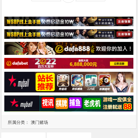
所属分类：
澳门赌场
澳门
澳门威尼斯人