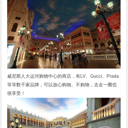
威尼斯人大运河购物中心的商店，有LV、Gucci、Prada
等等数千家品牌，可以放心购物。不购物，去走一圈也
很享受！