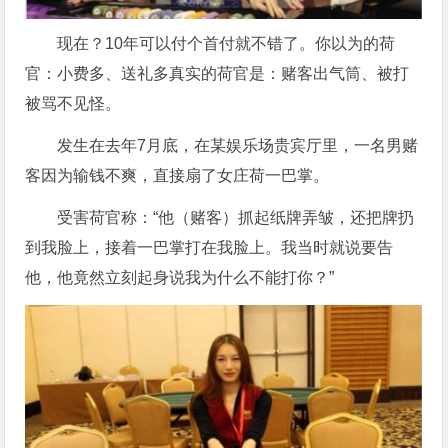
现在？10年可以付个首付就不错了。你以为的荷
官：小费多、送礼多真实的荷官是：赌客出气筒、被打
被骂不见怪。
发生在去年7月底，在某娱乐场贵宾厅里，一名男赌
客因为输钱不爽，直接扇了女庄荷一巴掌。
受害荷官称：“他（赌客）抓起纸牌弄皱，还把牌扔
到我脸上，接着一巴掌打在我脸上。我当时就说要告
他，他竟然立刻起身说我为什么不能打你？”