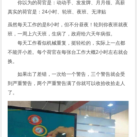
你以为的荷官是：动动手、发发牌、月月领、高薪
真实的荷官是：24小时、轮班、夜班、无津贴
虽然每天工作的是8小时，但不分昼夜！轮到你夜班就夜
班，一周上六天班，生病了，政府给六天年病假。
每天工作看似机械重复，挺轻松的，实际上一点都
不能开小差。每个荷官在每张台工作大概2小时左右就会
换。
如果出了差错，一次给一个警告，三个警告就会受
到严重警告，两个严重警告满了你就可以收拾收拾走人
了。