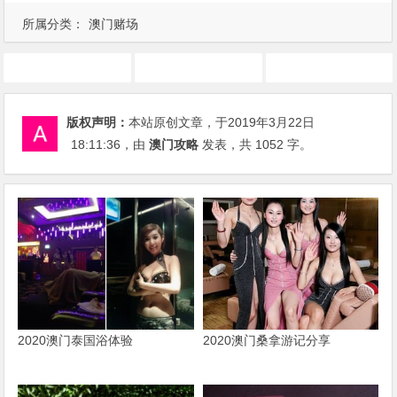
所属分类：
澳门赌场
澳门
荷官
赌场
版权声明：
本站原创文章，于2019年3月22日
18:11:36
，由
澳门攻略
发表，共 1052 字。
2020澳门泰国浴体验
2020澳门桑拿游记分享