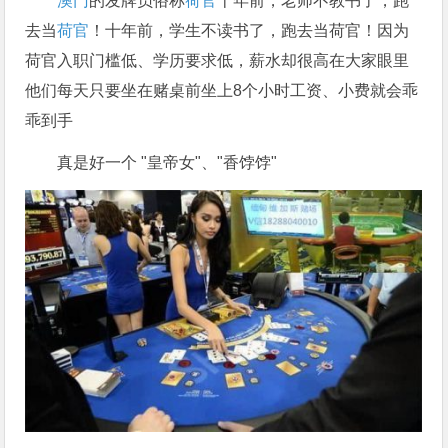
澳门
的发牌员俗称
荷官
十年前，老师不教书了，跑
去当
荷官
！十年前，学生不读书了，跑去当荷官！因为
荷官入职门槛低、学历要求低，薪水却很高在大家眼里
他们每天只要坐在赌桌前坐上8个小时工资、小费就会乖
乖到手
真是好一个 "皇帝女"、"香饽饽"