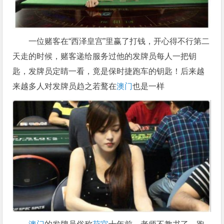
一位赌客在“西泽皇宫”里赢了打钱，开心得不行第二
天走的时候，赌客递给服务过他的发牌员每人一把钥
匙，发牌员定睛一看，竟是保时捷跑车的钥匙！后来越
来越多人对发牌员趋之若鹜在
澳门
也是一样