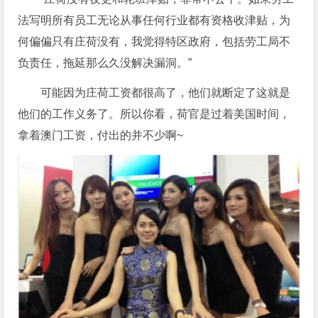
法写明所有员工无论从事任何行业都有资格收津贴，为
何偏偏只有庄荷没有，我觉得特区政府，包括劳工局不
负责任，拖延那么久没解决漏洞。”
可能因为庄荷工资都很高了，他们就断定了这就是
他们的工作义务了。所以你看，荷官是过着美国时间，
拿着澳门工资，付出的并不少啊~